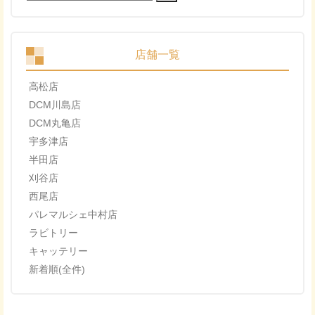
索:
店舗一覧
高松店
DCM川島店
DCM丸亀店
宇多津店
半田店
刈谷店
西尾店
パレマルシェ中村店
ラビトリー
キャッテリー
新着順(全件)