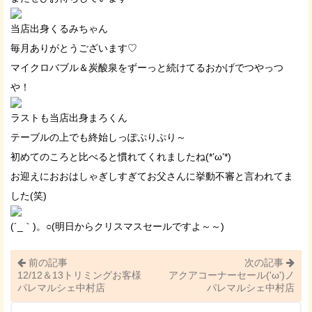
当店出身くるみちゃん
毎月ありがとうございます♡
マイクロバブル＆炭酸泉をずーっと続けてるおかげでつやっつ
や！
ラストも当店出身まろくん
テーブルの上でも終始しっぽぷりぷり～
初めてのころと比べると慣れてくれましたね(*’ω’*)
お迎えにおおはしゃぎしすぎてお父さんに挙動不審と言われてま
した(笑)
(´_｀)。○(明日からクリスマスセールですよ～～)
前の記事
次の記事
12/12＆13トリミングお客様
アクアコーナーセール('ω')ノ
パレマルシェ中村店
パレマルシェ中村店