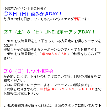
今週末のイベントをご紹介☆
①８日（日）歯みがきDAY！
毎月８の付く日は、ワンちゃんのマウスケアが
半額
です！
②７（土）８（日）LINE限定☆アクアDAY！
LINEのお友達登録をして下さっている方限定のお得なクーポンを
配信中！
登録したその日に使えるクーポーンなのでとってもお得です！
LINEのお友達登録から『
@hnc８４２６b
』ID検索をしてみて下
さい♪
③８（日）しつけ相談会
かみ癖、ほえ癖、トイレのしつけについて等、日頃のお悩みをご
相談ください。
プロの家庭犬トレーナーによるマンツーマンの相談会です。
予約制となりますので、
中村店 ☎０５２－４３３－８１００
まで
お気軽にお電話下さい♪
LINEの登録方法が解らなければ、店頭のスタッフに聞いてみて下