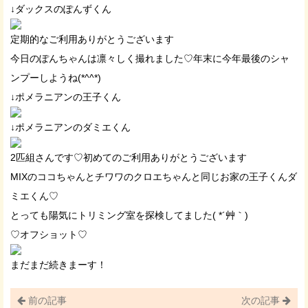
↓ダックスのぽんずくん
定期的なご利用ありがとうございます
今日のぽんちゃんは凛々しく撮れました♡年末に今年最後のシャ
ンプーしようね(*^^*)
↓ポメラニアンの王子くん
↓ポメラニアンのダミエくん
2匹組さんです♡初めてのご利用ありがとうございます
MIXのココちゃんとチワワのクロエちゃんと同じお家の王子くんダ
ミエくん♡
とっても陽気にトリミング室を探検してました( *´艸｀)
♡オフショット♡
まだまだ続きまーす！
前の記事
次の記事