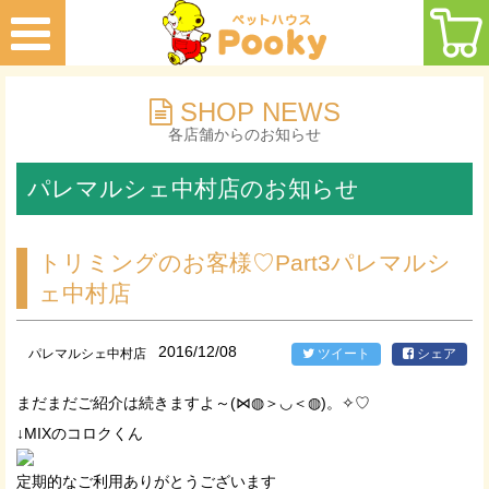
SHOP NEWS
各店舗からのお知らせ
パレマルシェ中村店のお知らせ
トリミングのお客様♡Part3パレマルシ
ェ中村店
2016/12/08
パレマルシェ中村店
ツイート
シェア
まだまだご紹介は続きますよ～(⋈◍＞◡＜◍)。✧♡
↓MIXのコロクくん
定期的なご利用ありがとうございます