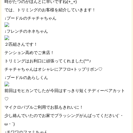
時がたつのがほんとに早いですね(+_+)
では、トリミングのお客様を紹介していきます！
↓プードルのチャチャちゃん
↓フレンチのネネちゃん
２匹組さんです！
テンション高めでご来店！
トリミングはお利口に頑張ってくれました(^^♪
チャチャちゃんはオシャレにアフロ+トップリボン♡
↓プードルのあらしくん
前回はモヒカンでしたが今回はすっきり短くテディーベアカット
♡
マイクロバブルご利用でお肌もきれいに！
少し絡んでいたのでお家でブラッシングがんばってください(`・
ω・´)
↓チワワのファミちゃん