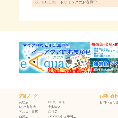
♡6/10.11.12 トリミングのお客様♡
店舗ブログ
お問い合
高松店
DCM川島店
お問い合わ
DCM丸亀店
宇多津店
アルコ半田店
刈谷店
西尾店
パレマルシェ中村店