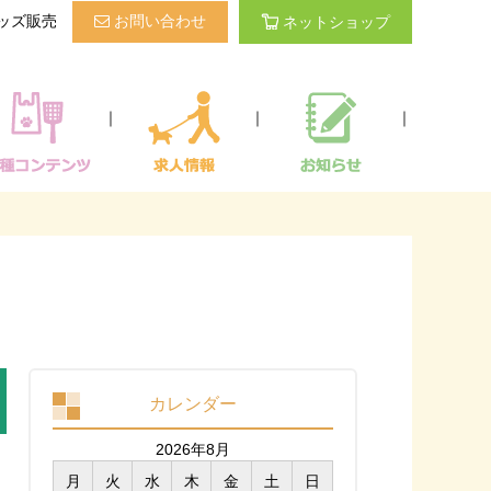
ッズ販売
お問い合わせ
ネットショップ
｜
｜
｜
カレンダー
2026年8月
月
火
水
木
金
土
日