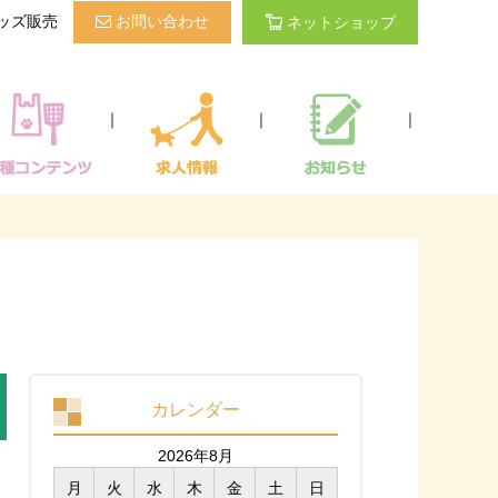
ッズ販売
お問い合わせ
ネットショップ
｜
｜
｜
カレンダー
2026年8月
月
火
水
木
金
土
日