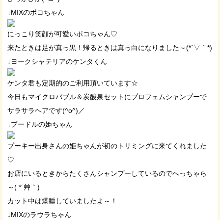
↓MIXのポコちゃん
にっこり笑顔が可愛いポコちゃん♡
来たときは足が真っ黒！帰るときは真っ白になりました～(*´▽｀*)
↓ヨークシャテリアのケンタくん
ケンタ君も定期的のご利用頂いています☆
今日もマイクロバブル＆炭酸泉セットにプロフェムシャンプーで
サラサラヘアです(^o^)／
↓プードルの姫ちゃん
プーキー出身さんの姫ちゃんが初のトリミングに来てくれました
♡
お店にいるときからたくさんシャンプーしているのでへっちゃら
～( *´艸｀)
カット中は爆睡していましたよ～！
↓MIXのラウラちゃん