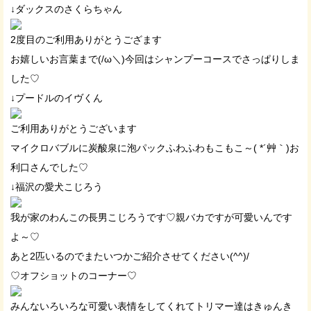
↓ダックスのさくらちゃん
2度目のご利用ありがとうござます
お嬉しいお言葉まで(/ω＼)今回はシャンプーコースでさっぱりしま
した♡
↓プードルのイヴくん
ご利用ありがとうございます
マイクロバブルに炭酸泉に泡パックふわふわもこもこ～( *´艸｀)お
利口さんでした♡
↓福沢の愛犬こじろう
我が家のわんこの長男こじろうです♡親バカですが可愛いんです
よ～♡
あと2匹いるのでまたいつかご紹介させてください(^^)/
♡オフショットのコーナー♡
みんないろいろな可愛い表情をしてくれてトリマー達はきゅんき