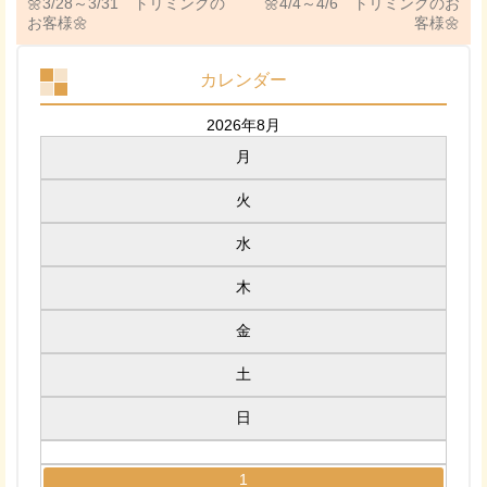
🌼3/28～3/31 トリミングの
🌼4/4～4/6 トリミングのお
お客様🌼
客様🌼
カレンダー
2026年8月
月
火
水
木
金
土
日
1