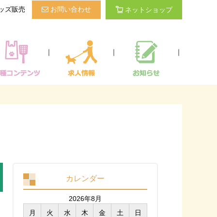
ッズ販売
お問い合わせ
ネットショップ
｜
｜
｜
カレンダー
2026年8月
月
火
水
木
金
土
日