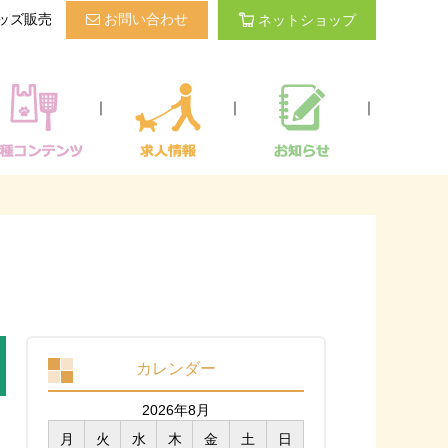
ッズ販売
お問い合わせ
ネットショップ
｜
｜
｜
カレンダー
2026年8月
月
火
水
木
金
土
日