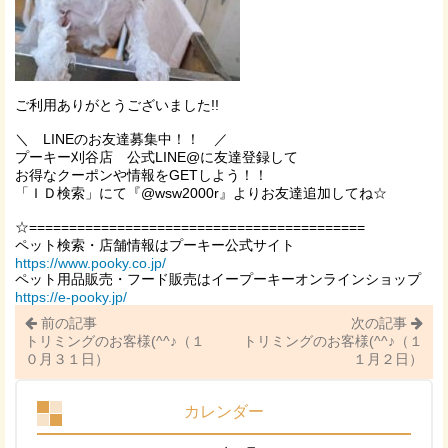
ご利用ありがとうございました!!
＼
LINE
のお友達募集中！！ ／
プーキー刈谷店 公式LINE@に友達登録して
お得なクーポンや情報を
GET
しよう！！
「ＩＤ検索」にて『
@wsw2000r
』よりお友達追加してね☆
☆==========================================
ペット検索・店舗情報はプーキー公式サイト
https://www.pooky.co.jp/
ペット用品販売・フード販売はイープーキーオンラインショップ
https://e-pooky.jp/
前の記事
次の記事
トリミングのお客様(^^♪（１
トリミングのお客様(^^♪（１
０月３１日）
１月２日）
カレンダー