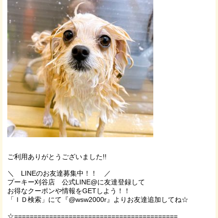
ご利用ありがとうございました!!
＼
LINE
のお友達募集中！！ ／
プーキー刈谷店 公式LINE@に友達登録して
お得なクーポンや情報を
GET
しよう！！
「ＩＤ検索」にて『
@wsw2000r
』よりお友達追加してね☆
☆==========================================