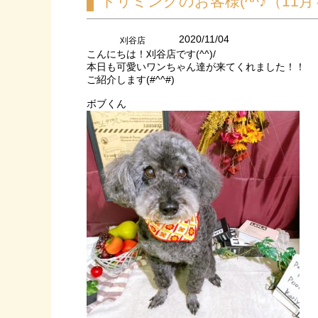
トリミングのお客様(^^♪（11
2020/11/04
刈谷店
こんにちは！刈谷店です(^^)/
本日も可愛いワンちゃん達が来てくれました！！
ご紹介します(#^^#)
ボブくん