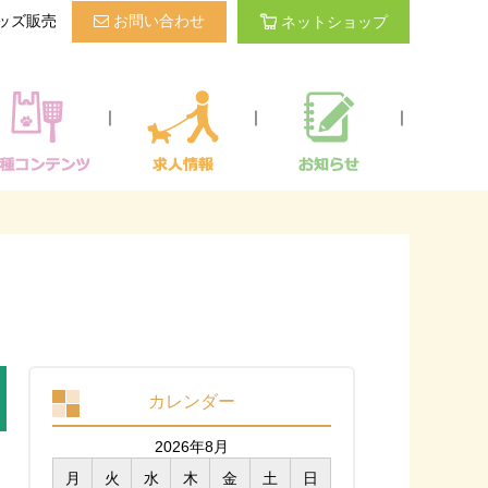
ッズ販売
お問い合わせ
ネットショップ
｜
｜
｜
カレンダー
2026年8月
月
火
水
木
金
土
日