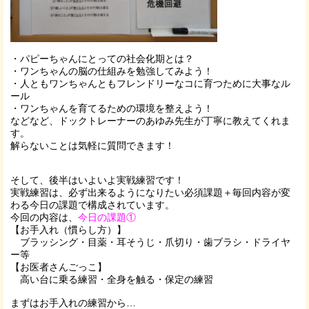
・パピーちゃんにとっての社会化期とは？
・ワンちゃんの脳の仕組みを勉強してみよう！
・人ともワンちゃんともフレンドリーなコに育つために大事なル
ール
・ワンちゃんを育てるための環境を整えよう！
などなど、ドックトレーナーのあゆみ先生が丁寧に教えてくれま
す。
解らないことは気軽に質問できます！
そして、後半はいよいよ実戦練習です！
実戦練習は、必ず出来るようになりたい必須課題＋毎回内容が変
わる今日の課題で構成されています。
今回の内容は、
今日の課題①
【お手入れ（慣らし方）】
ブラッシング・目薬・耳そうじ・爪切り・歯ブラシ・ドライヤ
ー等
【お医者さんごっこ】
高い台に乗る練習・全身を触る・保定の練習
まずはお手入れの練習から…