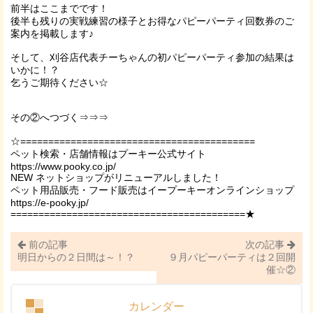
前半はここまでです！
後半も残りの実戦練習の様子とお得なパピーパーティ回数券のご
案内を掲載します♪
そして、刈谷店代表チーちゃんの初パピーパーティ参加の結果は
いかに！？
乞うご期待ください☆
その②へつづく⇒⇒⇒
☆==========================================
ペット検索・店舗情報はプーキー公式サイト
https://www.pooky.co.jp/
NEW ネットショップがリニューアルしました！
ペット用品販売・フード販売はイープーキーオンラインショップ
https://e-pooky.jp/
==========================================★
前の記事
次の記事
明日からの２日間は～！？
９月パピーパーティは２回開
催☆②
カレンダー