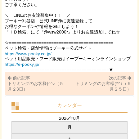
ご了承ください。
＼
LINE
のお友達募集中！！ ／
プーキー刈谷店 公式LINE@に友達登録して
お得なクーポンや情報を
GET
しよう！！
「ＩＤ検索」にて『
@wsw2000r
』よりお友達追加してね☆
☆==========================================
ペット検索・店舗情報はプーキー公式サイト
https://www.pooky.co.jp/
ペット用品販売・フード販売はイープーキーオンラインショップ
https://e-pooky.jp/
==========================================★
前の記事
次の記事
トリミングのお客様(^^♪（５
トリミングのお客様(^^♪（５
月２3日）
月２５日）
カレンダー
2026年8月
月