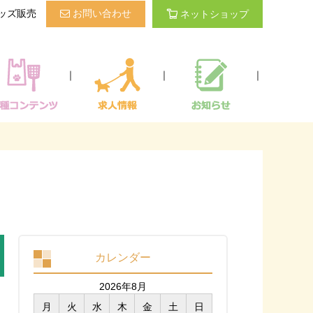
ッズ販売
お問い合わせ
ネットショップ
｜
｜
｜
カレンダー
2026年8月
月
火
水
木
金
土
日