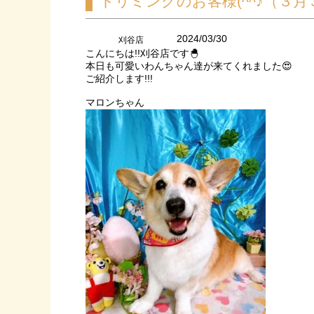
トリミングのお客様(^^♪（３月
2024/03/30
刈谷店
こんにちは!!刈谷店です🐣
本日も可愛いわんちゃん達が来てくれました😍
ご紹介します!!!
マロンちゃん