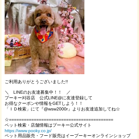
ご利用ありがとうございました!!
＼
LINE
のお友達募集中！！ ／
プーキー刈谷店 公式LINE@に友達登録して
お得なクーポンや情報を
GET
しよう！！
「ＩＤ検索」にて『
@wsw2000r
』よりお友達追加してね☆
☆==========================================
ペット検索・店舗情報はプーキー公式サイト
https://www.pooky.co.jp/
ペット用品販売・フード販売はイープーキーオンラインショップ