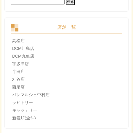
検
索:
店舗一覧
高松店
DCM川島店
DCM丸亀店
宇多津店
半田店
刈谷店
西尾店
パレマルシェ中村店
ラビトリー
キャッテリー
新着順(全件)