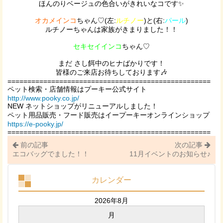
ほんのりベージュの色合いがきれいなコです✨
オカメインコ
ちゃん♡(左:
ルチノー
)と(右:
パール
)
ルチノーちゃんは家族がきまりました！！
セキセイインコ
ちゃん♡
まだ さし餌中のヒナばかりです！
皆様のご来店お待ちしております🎶
===================================================
ペット検索・店舗情報はプーキー公式サイト
http://www.pooky.co.jp/
NEW ネットショップがリニューアルしました！
ペット用品販売・フード販売はイープーキーオンラインショップ
https://e-pooky.jp/
===================================================
前の記事
次の記事
エコバッグでました！！
11月イベントのお知らせ♪
カレンダー
2026年8月
月