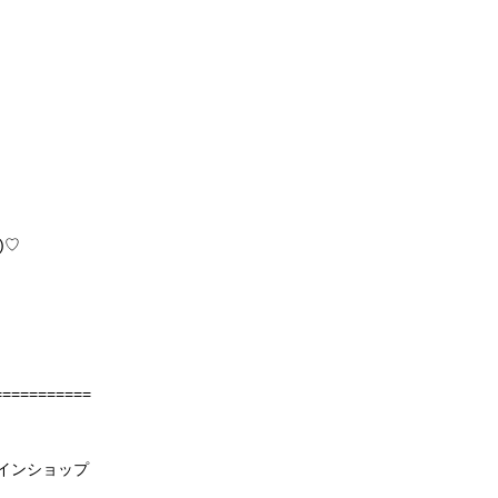
)♡
===========
インショップ