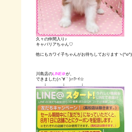
久々の仲間入り♪
キャバリアちゃん♡
他にもカワイ子ちゃんがお待ちしておりますヽ(^o^)
川島店の
LINE＠
が、
できました(∩´∀｀)∩ﾜｰｲ☆
↓ ↓ ↓