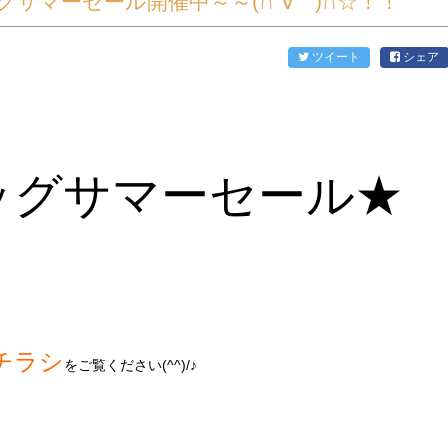
サマーセール開催中～～(∩´∀｀)∩☆！！
ツイート
シェア
ッグサマーセール★
チラシ
をご覧ください(^^)/♪