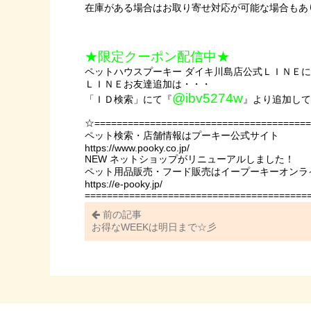
在庫がある場合はお取り寄せ対応が可能な場合もあ
★限定クーポン配信中★
ペットハウスプーキー ダイキ川島店公式ＬＩＮＥ
ＬＩＮＥお友達追加は・・・
@ibv5274w
「ＩＤ検索」にて『
』より追加して
☆=======================================
ペット検索・店舗情報はプーキー公式サイト
https://www.pooky.co.jp/
NEW ネットショップがリニューアルしました！
ペット用品販売・フード販売はイープーキーオンラ
https://e-pooky.jp/
========================================
前の記事
お得なWEEKは明日まで☆彡