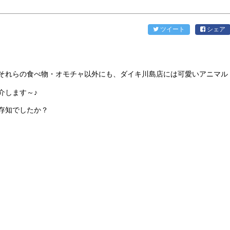
ツイート
シェア
それらの食べ物・オモチャ以外にも、ダイキ川島店には可愛いアニマル
介します～♪
存知でしたか？