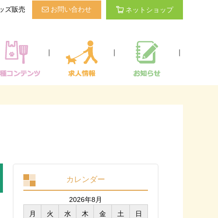
ッズ販売
お問い合わせ
ネットショップ
｜
｜
｜
カレンダー
2026年8月
月
火
水
木
金
土
日