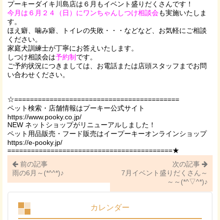
プーキーダイキ川島店は６月もイベント盛りだくさんです！
今月は６月２４（日）にワンちゃんしつけ相談会
も実施いたしま
す。
ほえ癖、噛み癖、トイレの失敗・・・などなど、お気軽にご相談
ください。
家庭犬訓練士が丁寧にお答えいたします。
しつけ相談会は
予約制
です。
ご予約状況につきましては、お電話または店頭スタッフまでお問
い合わせください。
☆==========================================
ペット検索・店舗情報はプーキー公式サイト
https://www.pooky.co.jp/
NEW ネットショップがリニューアルしました！
ペット用品販売・フード販売はイープーキーオンラインショップ
https://e-pooky.jp/
==========================================★
前の記事
次の記事
雨の6月～(*^^*)♪
7月イベント盛りだくさん～
～～(*^▽^*)♪
カレンダー