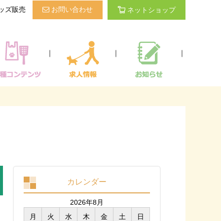
ッズ販売
お問い合わせ
ネットショップ
｜
｜
｜
カレンダー
2026年8月
月
火
水
木
金
土
日