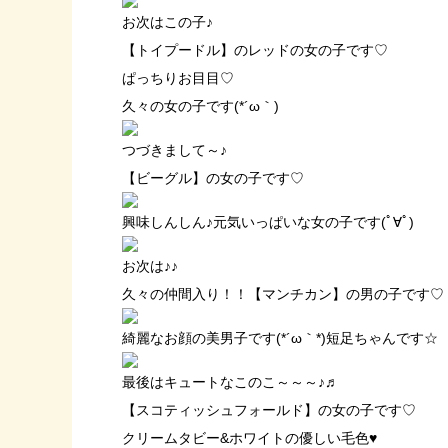
お次はこの子♪
【トイプードル】のレッドの女の子です♡
ぱっちりお目目♡
久々の女の子です(*´ω｀)
つづきまして～♪
【ビーグル】の女の子です♡
興味しんしん♪元気いっぱいな女の子です(ﾟ∀ﾟ)
お次は♪♪
久々の仲間入り！！【マンチカン】の男の子です♡
綺麗なお顔の美男子です(*´ω｀*)短足ちゃんです☆
最後はキュートなこのこ～～～♪♬
【スコティッシュフォールド】の女の子です♡
クリームタビー&ホワイトの優しい毛色♥