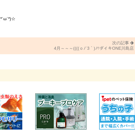
ω`*)☆
次の記事
4月～～～((((ｏﾉ´3｀)ﾉ♡ダイキONE川島店