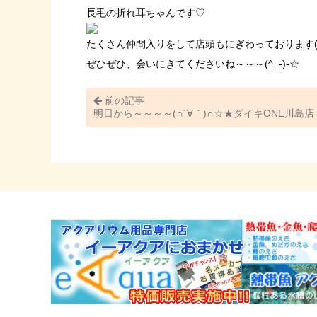
長毛の折れ耳ちゃんです♡
たくさん仲間入りをして店頭もにぎわっております(*´
ぜひぜひ、会いにきてくださいね～～～(^_-)-☆
前の記事
明日から～～～～(∩´∀｀)∩☆★ダイキONE川島店