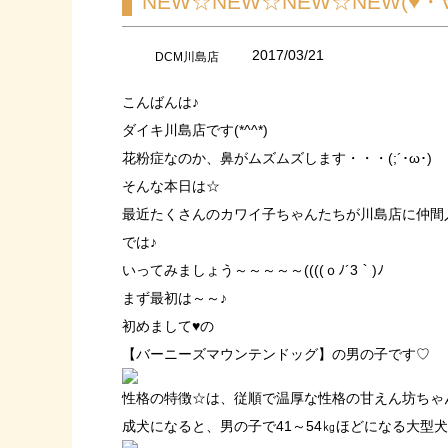
NEW☆NEW☆NEW☆NEW(♥・
2017/03/21
DCM川島店
こんばんは♪
ダイキ川島店です(*^^*)
花粉症なのか、鼻がムズムズします・・・(;´･ω･)
そんな本日は☆
最近たくさんのカワイ子ちゃんたちが川島店に仲間入
では♪
いってみましょう～～～～～((((ｏﾉ´3｀)ﾉ
まず最初は～～♪
初めまして♥の
【バーニーズマウンテンドッグ】の男の子です♡
性格の特徴☆は、従順で温厚な性格の甘えん坊ちゃんで
成犬になると、男の子で41～54㎏ほどになる大型