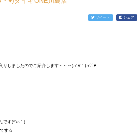
∀・♥)ダイキONE川島店
ツイート
シェア
りしましたのでご紹介します～～～(∩´∀｀)∩♡♥
す(*´ω｀)
犬です☆