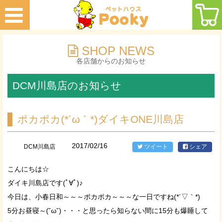
SHOP NEWS
各店舗からのお知らせ
DCM川島店のお知らせ
ポカポカ(*´ω｀*)ダイキONE川島店
2017/02/16
DCM川島店
ツイート
シェア
こんにちは☆
ダイキ川島店です(ﾟ∀ﾟ)♪
今日は、小春日和～～～ポカポカ～～～な一日ですね(*´▽｀*)
5分お昼寝～(˘ω˘)・・・と思ったら知らない間に15分も爆睡して