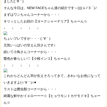
ました(;´∀｀)
そんな今日は、NEW FACEちゃん達の紹介です～((((ｏﾉ´3｀)ﾉ
まずはワンちゃんコーナーから・・・
キリッとしたお顔の【ヨークシャーテリア】ちゃーん☆
↓ ↓ ↓ ↓ ↓
ちょいブレですが・・・(;´∀｀)
元気いっぱいの甘えん坊さんです♪
続いて小鳥さんコーナーから・・・
鶯色が春らしい♡【小桜インコ】ちゃーん☆
↓ ↓ ↓ ↓ ↓
これからどんどん羽が生えそろってきて、きれいなお色になって
いきますよ(∩´∀｀)∩♥
ラストは爬虫類コーナーから・・・
綺麗な鮮やかイエローーー☆【ヒョウモントカゲモドキ】ちゃー
ん☆