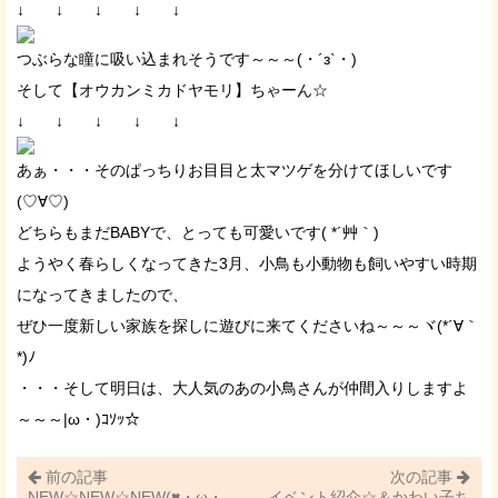
↓ ↓ ↓ ↓ ↓
つぶらな瞳に吸い込まれそうです～～～(・´з`・)
そして【オウカンミカドヤモリ】ちゃーん☆
↓ ↓ ↓ ↓ ↓
あぁ・・・そのぱっちりお目目と太マツゲを分けてほしいです
(♡∀♡)
どちらもまだBABYで、とっても可愛いです( *´艸｀)
ようやく春らしくなってきた3月、小鳥も小動物も飼いやすい時期
になってきましたので、
ぜひ一度新しい家族を探しに遊びに来てくださいね～～～ヾ(*´∀｀
*)ﾉ
・・・そして明日は、大人気のあの小鳥さんが仲間入りしますよ
～～～|ω・)ｺｿｯ☆
前の記事
次の記事
NEW☆NEW☆NEW(♥・ω・
イベント紹介☆＆かわい子ち