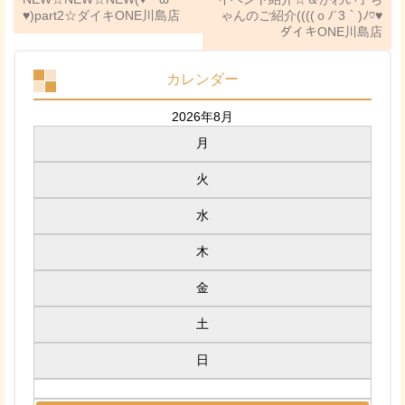
♥)part2☆ダイキONE川島店
ゃんのご紹介((((ｏﾉ´3｀)ﾉ♡♥
ダイキONE川島店
カレンダー
2026年8月
月
火
水
木
金
土
日