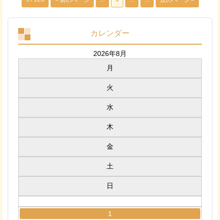
< 前のページ
次のページ >
カレンダー
2026年8月
月
火
水
木
金
土
日
1