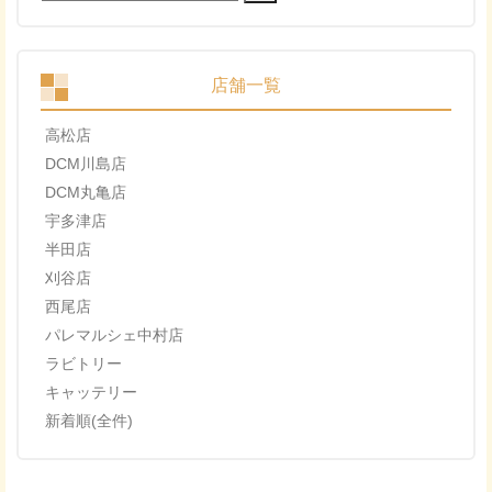
索:
店舗一覧
高松店
DCM川島店
DCM丸亀店
宇多津店
半田店
刈谷店
西尾店
パレマルシェ中村店
ラビトリー
キャッテリー
新着順(全件)