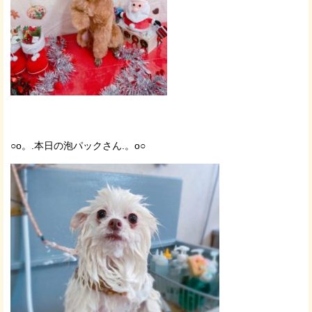
○o。.本日の泡パックさん.。o○