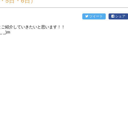
・5日・6日）
ツイート
シェア
とご紹介していきたいと思います！！
_)m