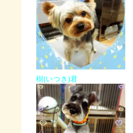
樹(いつき)君