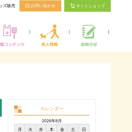
ッズ販売
お問い合わせ
ネットショップ
｜
｜
｜
カレンダー
2026年8月
月
火
水
木
金
土
日