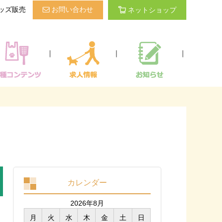
ッズ販売
お問い合わせ
ネットショップ
｜
｜
｜
カレンダー
2026年8月
月
火
水
木
金
土
日