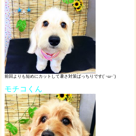
前回よりも短めにカットして暑さ対策ばっちりです(`･ω･´)
モチコくん