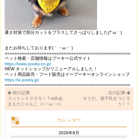
暑さ対策で部分カットをプラスしてさっぱりしました(*´ω｀)
またお待ちしております(｀・ω・´)ゞ
===================================================
ペット検索・店舗情報はプーキー公式サイト
https://www.pooky.co.jp/
NEW ネットショップがリニューアルしました！
ペット用品販売・フード販売はイープーキーオンラインショップ
https://e-pooky.jp/
===================================================
前の記事
次の記事
コットン１００％！？withあ
そうだ、迷子札をつくろ
まえたにゃんこ（=・ω・=）
う！！
カレンダー
2026年8月