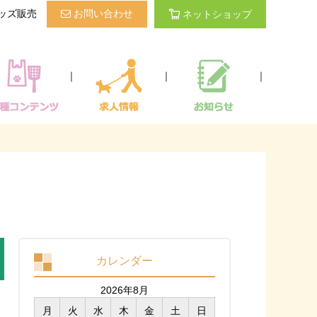
ッズ販売
お問い合わせ
ネットショップ
｜
｜
｜
カレンダー
2026年8月
月
火
水
木
金
土
日