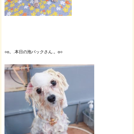
○o。.本日の泡パックさん.。o○