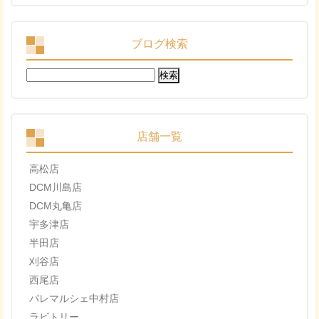
ブログ検索
検
索:
店舗一覧
高松店
DCM川島店
DCM丸亀店
宇多津店
半田店
刈谷店
西尾店
パレマルシェ中村店
ラビトリー