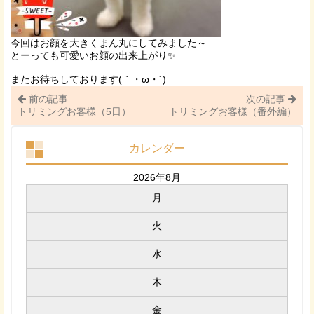
今回はお顔を大きくまん丸にしてみました～
とーっても可愛いお顔の出来上がり✨
またお待ちしております(｀・ω・´)ゞ
前の記事
次の記事
トリミングお客様（5日）
トリミングお客様（番外編）
カレンダー
2026年8月
月
火
水
木
金