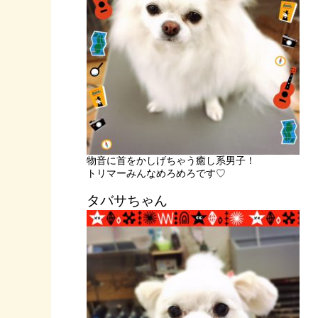
物音に首をかしげちゃう癒し系男子！
トリマーみんなめろめろです♡
タバサちゃん