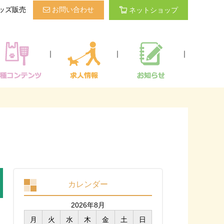
ッズ販売
お問い合わせ
ネットショップ
｜
｜
｜
カレンダー
2026年8月
月
火
水
木
金
土
日