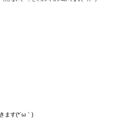
す(*´ω｀)
ゞ