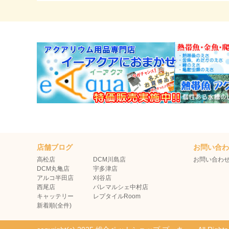
店舗ブログ
お問い合
高松店
DCM川島店
お問い合わ
DCM丸亀店
宇多津店
アルコ半田店
刈谷店
西尾店
パレマルシェ中村店
キャッテリー
レプタイルRoom
新着順(全件)