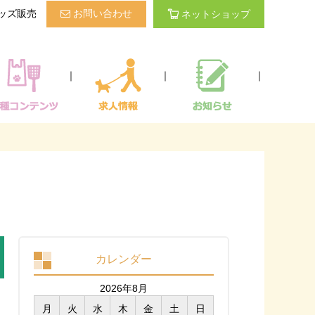
ッズ販売
お問い合わせ
ネットショップ
｜
｜
｜
カレンダー
2026年8月
月
火
水
木
金
土
日