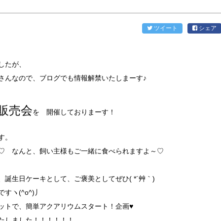
ツイート
シェア
したが、
さんなので、ブログでも情報解禁いたしまーす♪
販売会
を 開催しておりまーす！
す。
♡ なんと、飼い主様もご一緒に食べられますよ～♡
誕生日ケーキとして、ご褒美としてぜひ( *´艸｀)
ヽ(^o^)丿
ットで、簡単アクアリウムスタート！企画♥
たしました！！！！！！