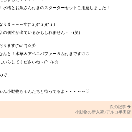
！水槽とお魚さん付きのスターターセットご用意しました！
(*´з`)(*´з`)(*´з`)
店の個性が出ているかもしれません・・(笑)
す(*‘ω‘ *)☆彡
なんと！水草＆アベニパファー５匹付きです♡♡
らしてくださいね～(^_-)-☆
ので、
ゃん小動物ちゃんたちと待ってるよ～～～～～♡
次の記事
小動物の新入荷♪アルコ半田店