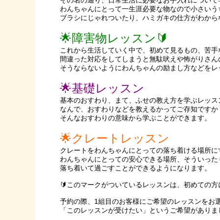
その名の通り、日常生活に必要なお手入れについて
わんちゃんにとって一生涯必要な物なので小さいう
ブラシにじゃれついたり、ハミガキの仕方がわから
🌟障害物レッスン🔰
これから生活していく中で、初めて見るもの、苦手
間違った対応をしてしまうと無駄吠えや怖がりさん
そうならないようにわんちゃんの励まし方などをレ
🌟基礎レッスン
基本のおすわり、まて、ふせの教え方を学ぶレッス
なんで、おすわりなどを教えるかってご存知ですか
そんなおすわりの意味から学ぶことができます。
🌟クレートレッスン
クレートをわんちゃんにとっての落ち着ける場所に
わんちゃんにとっての安心できる場所、そういった
落ち着いて過ごすことができるようになります。
🔰このマークがついているレッスンは、初めての方
予約の際、1組目のお客様にご希望のレッスンをお
「このレッスンが受けたい」というご希望がありま