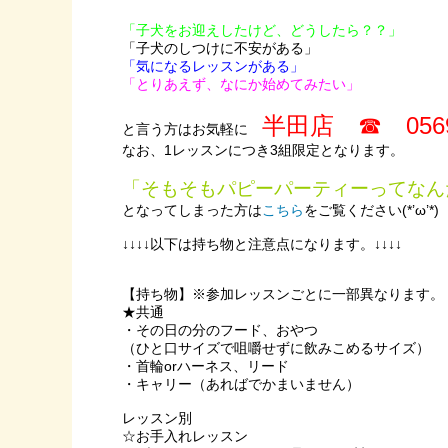
「子犬をお迎えしたけど、どうしたら？？」
「子犬のしつけに不安がある」
「気になるレッスンがある」
「とりあえず、なにか始めてみたい」
半田店 ☎ 0569-
と言う方はお気軽に
なお、1レッスンにつき3組限定となります。
「そもそもパピーパーティーってなん
となってしまった方は
こちら
をご覧ください(*’ω’*)
↓↓↓↓以下は持ち物と注意点になります。↓↓↓↓
【持ち物】※参加レッスンごとに一部異なります。
★共通
・その日の分のフード、おやつ
（ひと口サイズで咀嚼せずに飲みこめるサイズ）
・首輪orハーネス、リード
・キャリー（あればでかまいません）
レッスン別
☆お手入れレッスン