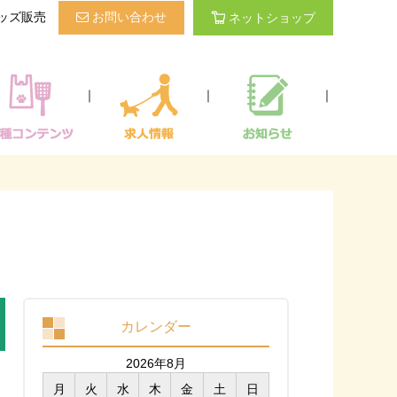
ッズ販売
お問い合わせ
ネットショップ
｜
｜
｜
カレンダー
2026年8月
月
火
水
木
金
土
日