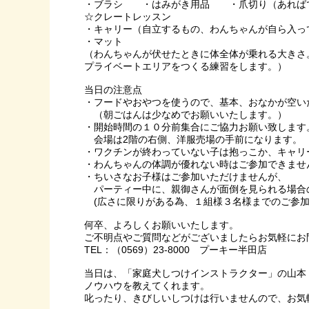
・ブラシ ・はみがき用品 ・爪切り（あれば
☆クレートレッスン
・キャリー（自立するもの、わんちゃんが自ら入っ
・マット
（わんちゃんが伏せたときに体全体が乗れる大きさ
プライベートエリアをつくる練習をします。）
当日の注意点
・フードやおやつを使うので、基本、おなかが空い
（朝ごはんは少なめでお願いいたします。）
・開始時間の１０分前集合にご協力お願い致します
会場は2階の右側、洋服売場の手前になります。
・ワクチンが終わっていない子は抱っこか、キャリ
・わんちゃんの体調が優れない時はご参加できませ
・ちいさなお子様はご参加いただけませんが、
パーティー中に、親御さんが面倒を見られる場合
(広さに限りがある為、１組様３名様までのご参加
何卒、よろしくお願いいたします。
ご不明点やご質問などがございましたらお気軽にお
TEL：（0569）23-8000 プーキー半田店
当日は、「家庭犬しつけインストラクター」の山本
ノウハウを教えてくれます。
叱ったり、きびしいしつけは行いませんので、お気