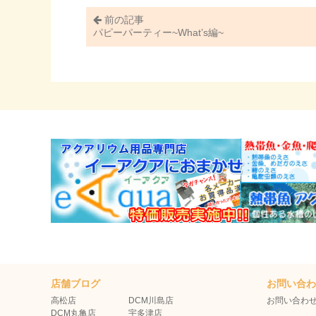
前の記事
パピーパーティー~What’s編~
店舗ブログ
お問い合
高松店
DCM川島店
お問い合わ
DCM丸亀店
宇多津店