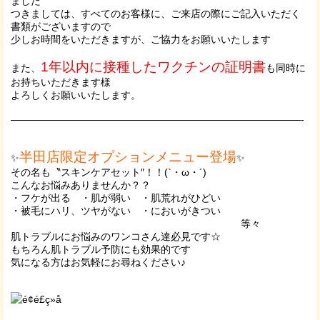
ました
つきましては、すべてのお客様に、ご来店の際にご記入いただく
書類がございますので
少しお時間をいただきますが、ご協力をお願いいたします
1年以内に接種したワクチンの証明書
また、
も同時に
お持ちいただきます様
よろしくお願いいたします。
—————————————————————————————-
半田店限定オプションメニュー登場
✨
✨
その名も〝スキンケアセット″！！(`・ω・´)
こんなお悩みありませんか？？
・フケが出る ・肌が弱い ・肌荒れがひどい
・被毛にハリ、ツヤがない ・においがきつい
等々
肌トラブルにお悩みのワンコさん達必見です☆
もちろん肌トラブル予防にも効果的です
気になる方はお気軽にお尋ねください♪