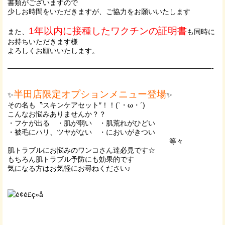
書類がございますので
少しお時間をいただきますが、ご協力をお願いいたします
1年以内に接種したワクチンの証明書
また、
も同時に
お持ちいただきます様
よろしくお願いいたします。
—————————————————————————————-
半田店限定オプションメニュー登場
✨
✨
その名も〝スキンケアセット″！！(`・ω・´)
こんなお悩みありませんか？？
・フケが出る ・肌が弱い ・肌荒れがひどい
・被毛にハリ、ツヤがない ・においがきつい
等々
肌トラブルにお悩みのワンコさん達必見です☆
もちろん肌トラブル予防にも効果的です
気になる方はお気軽にお尋ねください♪