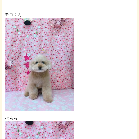
モコくん
ぺろっ