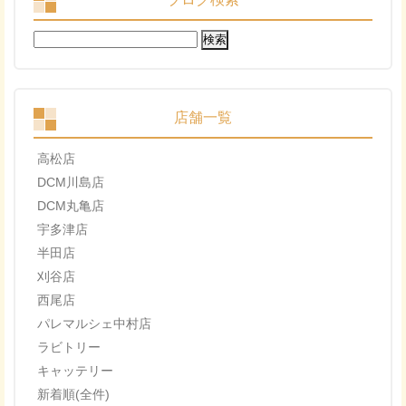
検
索:
店舗一覧
高松店
DCM川島店
DCM丸亀店
宇多津店
半田店
刈谷店
西尾店
パレマルシェ中村店
ラビトリー
キャッテリー
新着順(全件)