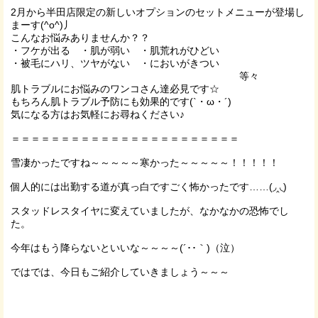
2月から半田店限定の新しいオプションのセットメニューが登場し
まーす(^o^)丿
こんなお悩みありませんか？？
・フケが出る ・肌が弱い ・肌荒れがひどい
・被毛にハリ、ツヤがない ・においがきつい
等々
肌トラブルにお悩みのワンコさん達必見です☆
もちろん肌トラブル予防にも効果的です(`・ω・´)
気になる方はお気軽にお尋ねください♪
＝＝＝＝＝＝＝＝＝＝＝＝＝＝＝＝＝＝＝＝＝＝＝
雪凄かったですね～～～～～寒かった～～～～～！！！！！
個人的には出勤する道が真っ白ですごく怖かったです……(◞‸◟)
スタッドレスタイヤに変えていましたが、なかなかの恐怖でし
た。
今年はもう降らないといいな～～～～(´･･｀)（泣）
ではでは、今日もご紹介していきましょう～～～