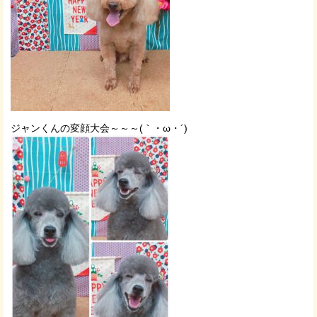
ジャンくんの変顔大会～～～(｀・ω・´)