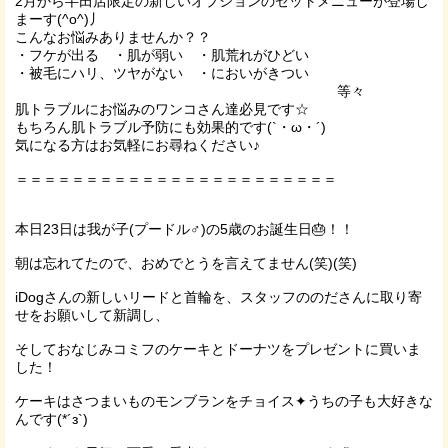
2月から半田店限定の新しいオプションのセットメニューが登場し
まーす(^o^)丿
こんなお悩みありませんか？？
・フケが出る ・肌が弱い ・肌荒れがひどい
・被毛にハリ、ツヤがない ・においがきつい
等々
肌トラブルにお悩みのワンコさん達必見です☆
もちろん肌トラブル予防にも効果的です(`・ω・´)
気になる方はお気軽にお尋ねください♪
＝＝＝＝＝＝＝＝＝＝＝＝＝＝＝＝＝＝＝＝＝＝＝
本日23日は我が子(プードル♂)の5歳のお誕生日🎂！！
朝は忘れてたので、おめでとうを言えてません(笑)(笑)
iDogさんの新しいリードと首輪を、スタッフののださんに取り寄
せをお願いして新調し、
そしておなじみコミフのケーキとドーナツをプレゼントに買いま
した！
ケーキはさつまいものモンブランをチョイス✦うちの子も大好きな
んです(*´з`)