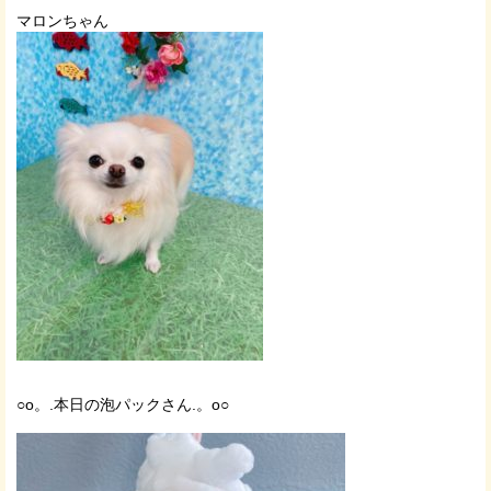
マロンちゃん
○o。.本日の泡パックさん.。o○