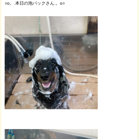
○o。.本日の泡パックさん.。o○