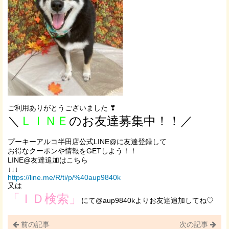
ご利用ありがとうございました ❣
＼
ＬＩＮＥ
のお友達募集中！！／
プーキーアルコ半田店公式LINE@に友達登録して
お得なクーポンや情報をGETしよう！！
LINE@友達追加はこちら
↓↓↓
https://line.me/R/ti/p/%40aup9840k
又は
「ＩＤ検索」
にて@aup9840kよりお友達追加してね♡
前の記事
次の記事