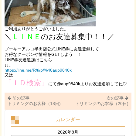
ご利用ありがとうございました。
＼
ＬＩＮＥ
のお友達募集中！！／
プーキーアルコ半田店公式LINE@に友達登録して
お得なクーポンや情報をGETしよう！！
LINE@友達追加はこちら
↓↓↓
https://line.me/R/ti/p/%40aup9840k
又は
「ＩＤ検索」
にて@aup9840kよりお友達追加してね♡
前の記事
次の記事
トリミングのお客様（18日)
トリミングのお客様（20日)
カレンダー
2026年8月