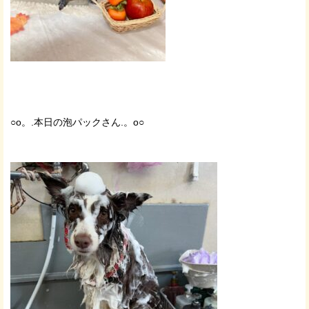
○o。.本日の泡パックさん.。o○