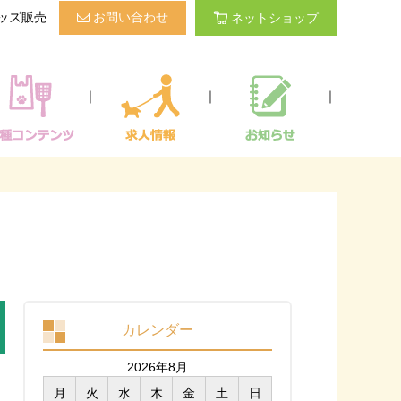
ッズ販売
お問い合わせ
ネットショップ
｜
｜
｜
カレンダー
2026年8月
月
火
水
木
金
土
日