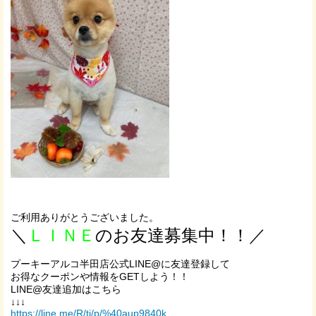
ご利用ありがとうございました。
＼
ＬＩＮＥ
のお友達募集中！！／
プーキーアルコ半田店公式LINE@に友達登録して
お得なクーポンや情報をGETしよう！！
LINE@友達追加はこちら
↓↓↓
https://line.me/R/ti/p/%40aup9840k